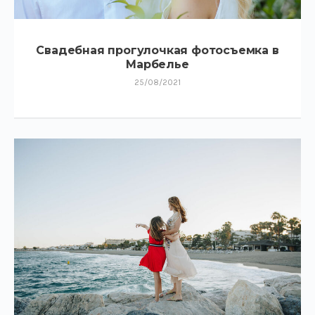
Свадебная прогулочкая фотосъемка в
Марбелье
25/08/2021