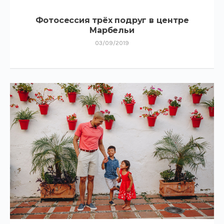
Фотосессия трёх подруг в центре
Марбельи
03/09/2019