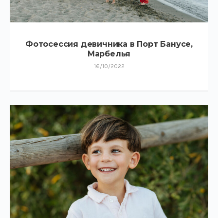
Фотосессия девичника в Порт Банусе,
Марбелья
16/10/2022