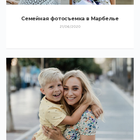
Семейная фотосъемка в Марбелье
21/06/2020