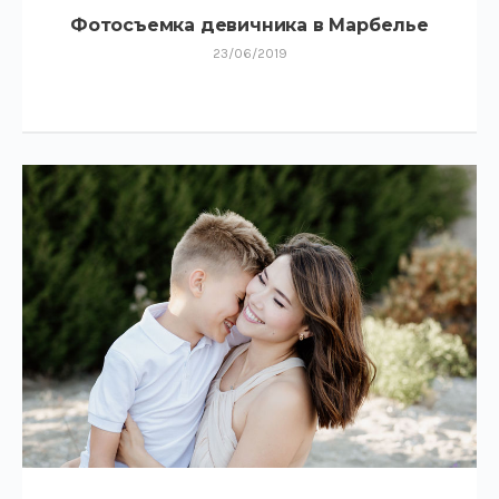
Фотосъемка девичника в Марбелье
23/06/2019