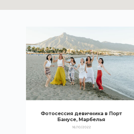
Фотосессия девичника в Порт
Банусе, Марбелья
16/10/2022