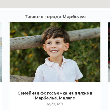
Также в городе Марбелья
Семейная фотосъемка на пляже в
Марбелье, Малаге
26/09/2022