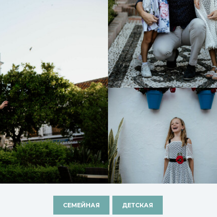
СЕМЕЙНАЯ
ДЕТСКАЯ