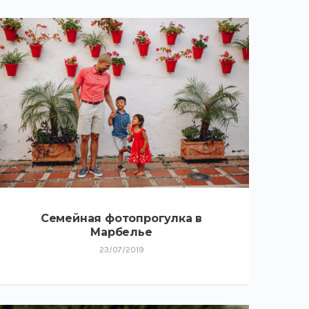
Семейная фотопрогулка в
Марбелье
23/07/2019