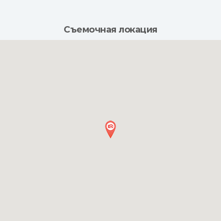
Съемочная локация