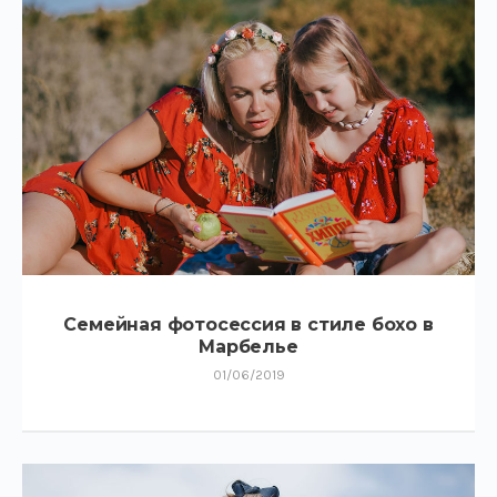
Семейная фотосессия в стиле бохо в
Марбелье
01/06/2019