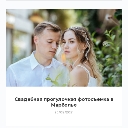
Свадебная прогулочкая фотосъемка в
Марбелье
25/08/2021