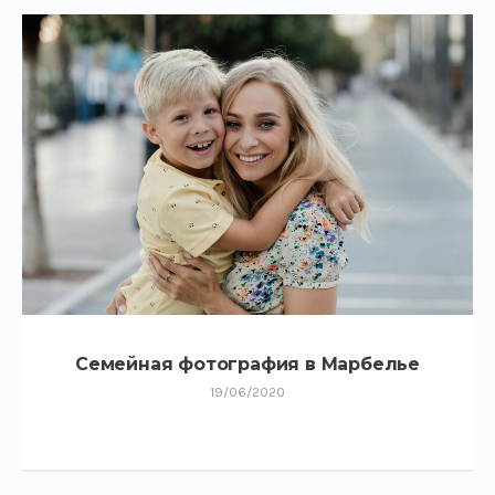
Семейная фотография в Марбелье
19/06/2020