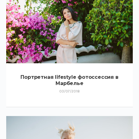
Портретная lifestyle фотоссессия в
Марбелье
03/07/2018