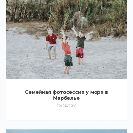
Семейная фотосессия у моря в
Марбелье
29/06/2019