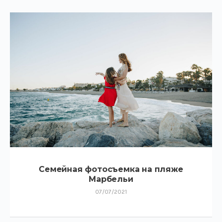
Семейная фотосъемка на пляже
Марбельи
07/07/2021