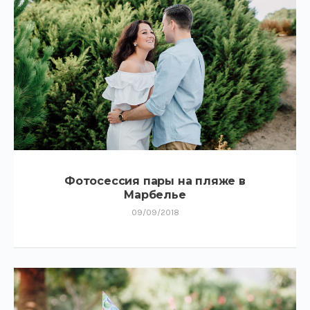
Фотосессия пары на пляже в
Марбелье
09/09/2018