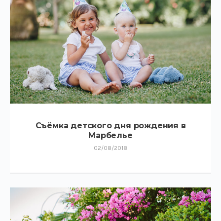
Съёмка детского дня рождения в
Марбелье
02/08/2018