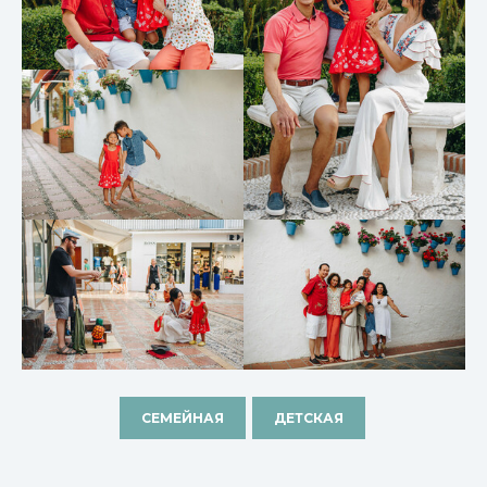
СЕМЕЙНАЯ
ДЕТСКАЯ