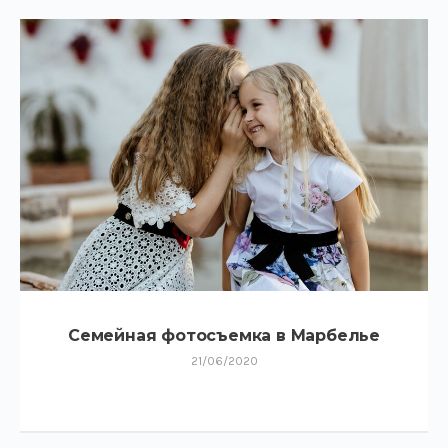
Семейная фотосъемка в Марбелье
21/06/2020