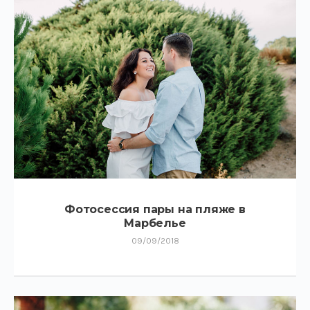
Фотосессия пары на пляже в
Марбелье
09/09/2018