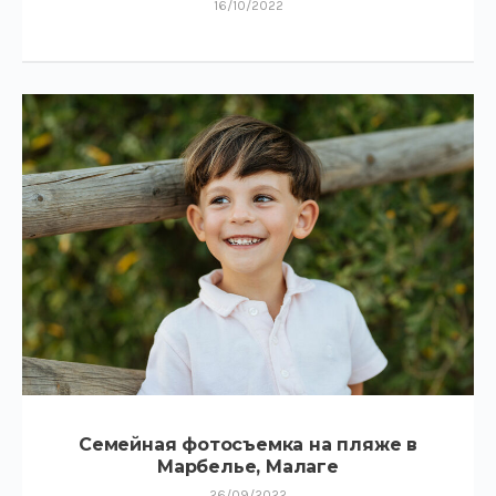
16/10/2022
Семейная фотосъемка на пляже в
Марбелье, Малаге
26/09/2022