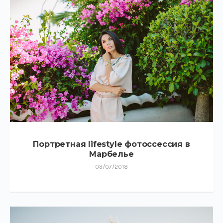
Портретная lifestyle фотоссессия в
Марбелье
03/07/2018