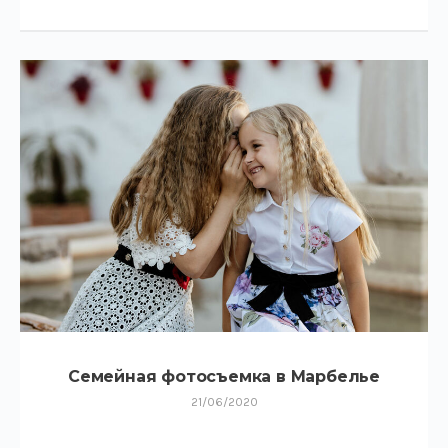
Семейная фотосъемка в Марбелье
21/06/2020