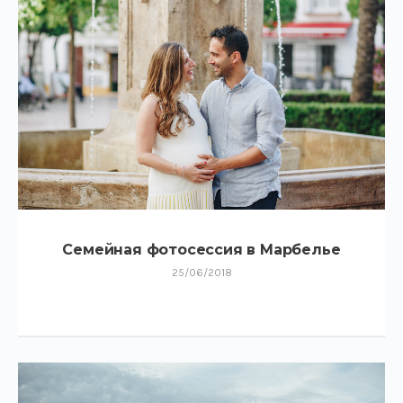
Семейная фотосессия в Марбелье
25/06/2018