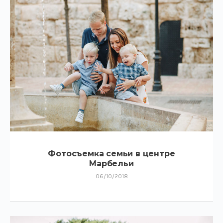
Фотосъемка семьи в центре
Марбельи
06/10/2018