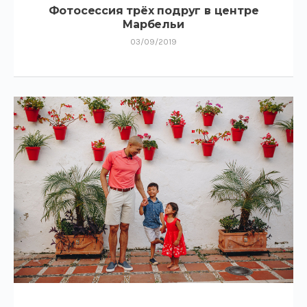
Фотосессия трёх подруг в центре
Марбельи
03/09/2019