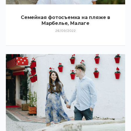
Семейная фотосъемка на пляже в
Марбелье, Малаге
26/09/2022