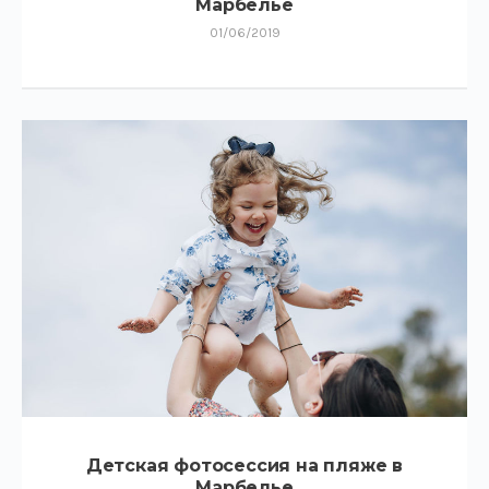
Марбелье
01/06/2019
Детская фотосессия на пляже в
Марбелье