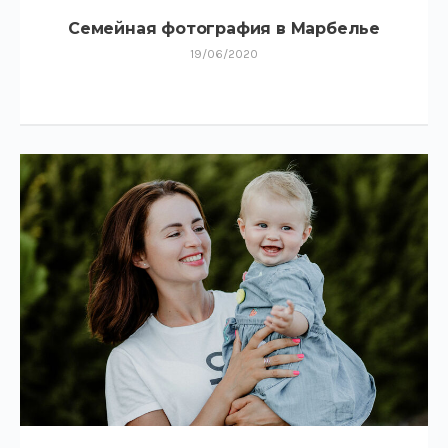
Семейная фотография в Марбелье
19/06/2020