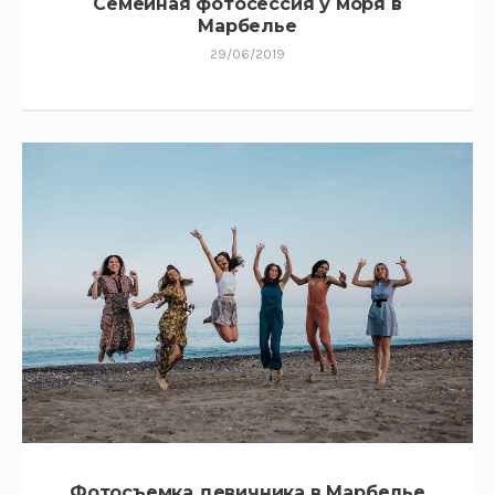
Семейная фотосессия у моря в
Марбелье
29/06/2019
Фотосъемка девичника в Марбелье