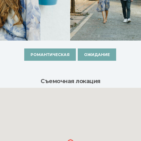
РОМАНТИЧЕСКАЯ
ОЖИДАНИЕ
Съемочная локация