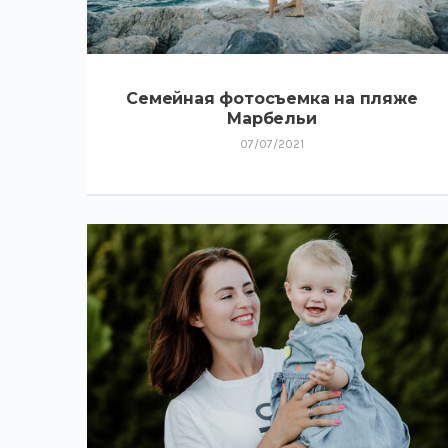
Семейная фотосъемка на пляже
Марбельи
07/07/2021