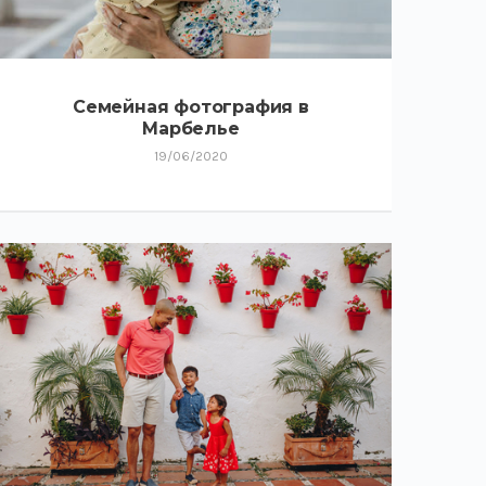
Семейная фотография в
Марбелье
19/06/2020