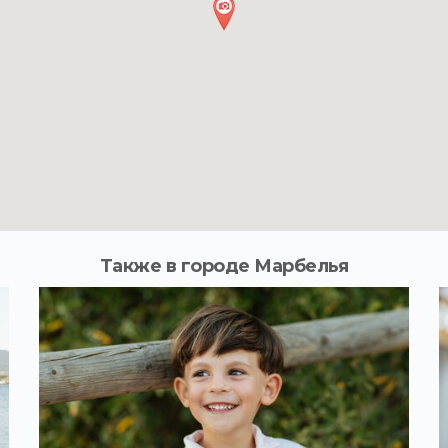
Также в городе Марбелья