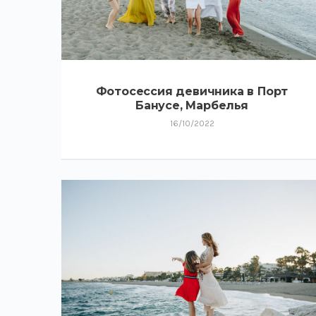
Фотосессия девичника в Порт
Банусе, Марбелья
16/10/2022