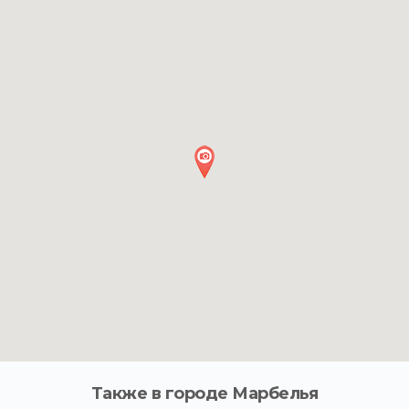
Также в городе Марбелья