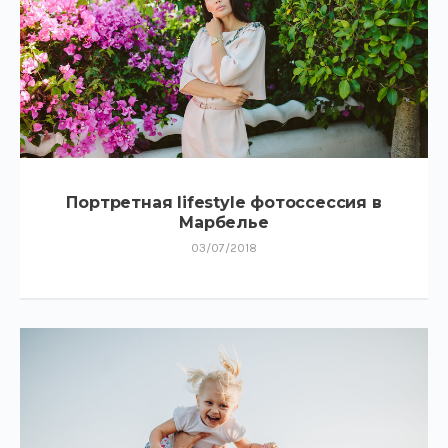
Портретная lifestyle фотоссессия в
Марбелье
03/07/2018