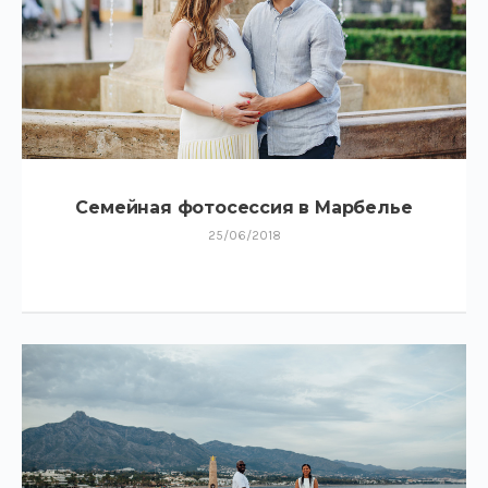
Семейная фотосессия в Марбелье
25/06/2018