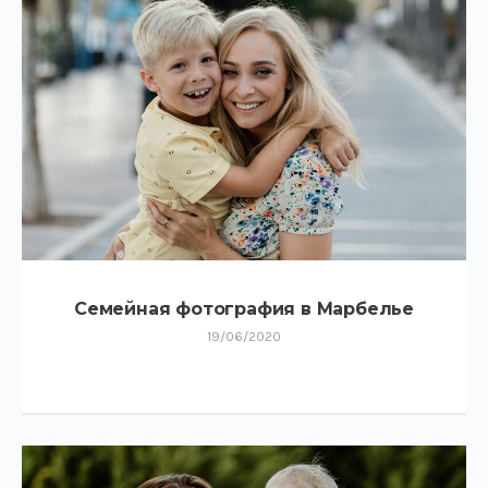
Семейная фотография в Марбелье
19/06/2020