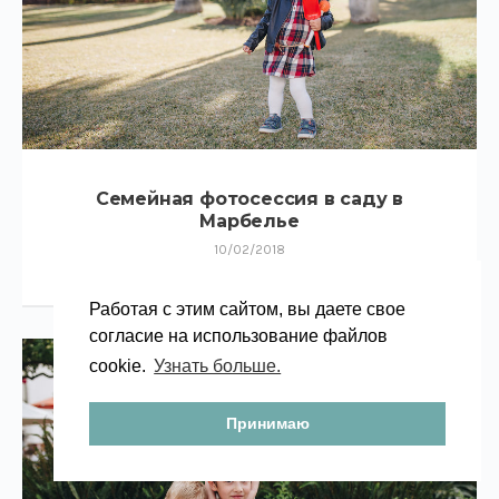
Семейная фотосессия в саду в
Марбелье
10/02/2018
Работая с этим сайтом, вы даете свое
согласие на использование файлов
cookie.
Узнать больше.
Принимаю