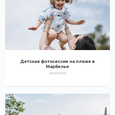
Детская фотосессия на пляже в
Марбелье
26/04/2019