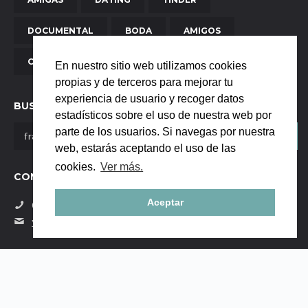
DOCUMENTAL
BODA
AMIGOS
CON PERRO
SOCIAL MEDIA
En nuestro sitio web utilizamos cookies
propias y de terceros para mejorar tu
experiencia de usuario y recoger datos
BUSCAR
estadísticos sobre el uso de nuestra web por
parte de los usuarios. Si navegas por nuestra
web, estarás aceptando el uso de las
cookies.
Ver más.
CONTÁCTANOS
Aceptar
(+34) 684058229
yanaya.studio@gmail.com