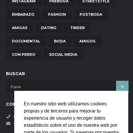
INSTAGRAM
PREBODA
STREETSTYLE
EMBARAZO
FASHION
POSTBODA
AMIGAS
DATING
TINDER
DOCUMENTAL
BODA
AMIGOS
CON PERRO
SOCIAL MEDIA
BUSCAR
En nuestro sitio web utilizamos cookies
CONTÁCTANOS
propias y de terceros para mejorar tu
(+34) 684058229
experiencia de usuario y recoger datos
yanaya.studio@gmail.com
estadísticos sobre el uso de nuestra web por
parte de los usuarios. Si navegas por nuestra