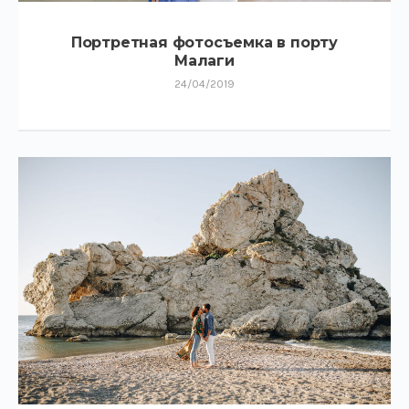
Портретная фотосъемка в порту
Малаги
24/04/2019