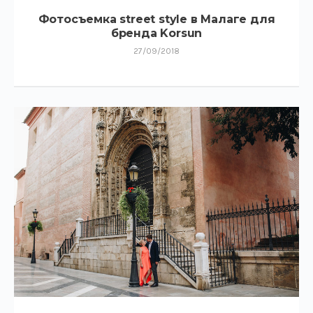
Фотосъемка street style в Малаге для
бренда Korsun
27/09/2018