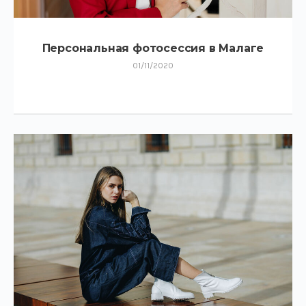
Персональная фотосессия в Малаге
01/11/2020