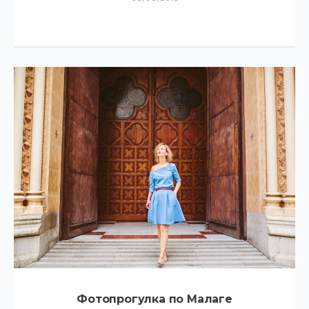
Фотопрогулка по Малаге