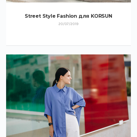
Street Style Fashion для KORSUN
20/07/2019