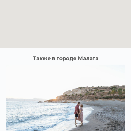
Также в городе Малага