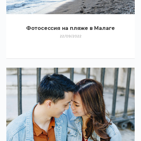
Фотосессия на пляже в Малаге
22/09/2022