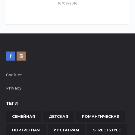
16/06/2016
Cookies
Privacy
ТЕГИ
СЕМЕЙНАЯ
ДЕТСКАЯ
РОМАНТИЧЕСКАЯ
ПОРТРЕТНАЯ
ИНСТАГРАМ
STREETSTYLE