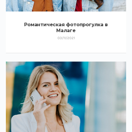
Романтическая фотопрогулка в
Малаге
03/11/2021