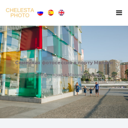
Семейная фотосессия в порту Малаги
Детский фотограф в Малаге, Испании