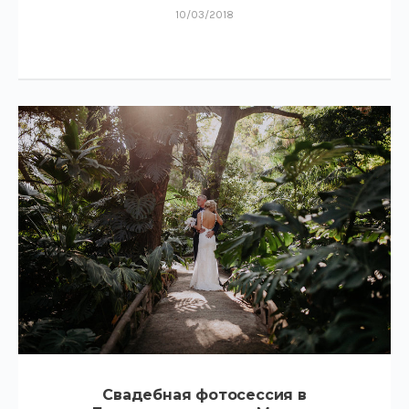
10/03/2018
Свадебная фотосессия в