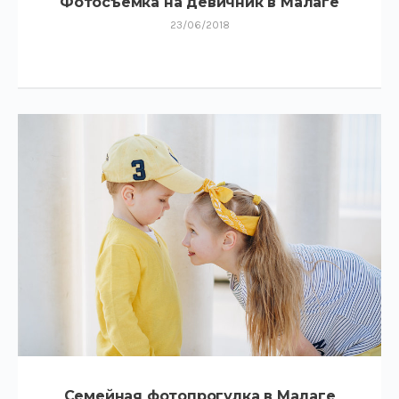
Фотосъемка на девичник в Малаге
23/06/2018
Семейная фотопрогулка в Малаге