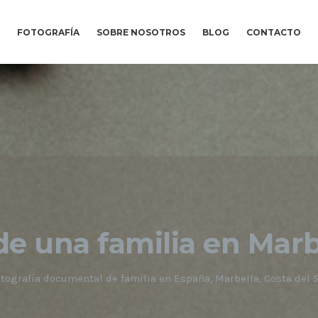
FOTOGRAFÍA
SOBRE NOSOTROS
BLOG
CONTACTO
de una familia en Marb
tografía documental de familia en España, Marbella, Costa del 