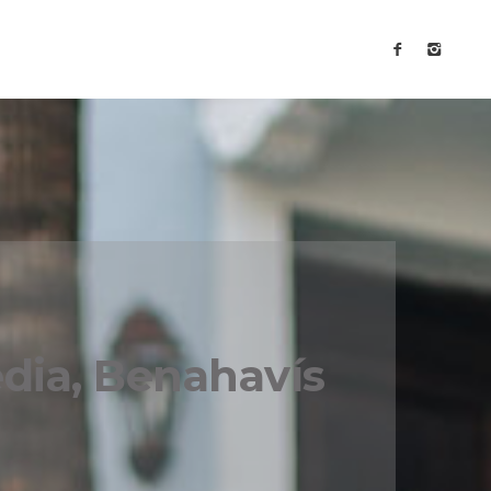
edia, Benahavís