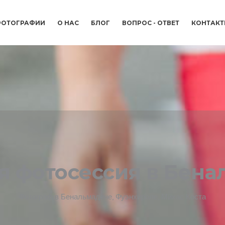
ОТОГРАФИИ
О НАС
БЛОГ
ВОПРОС - ОТВЕТ
КОНТАК
я фотосессия в Бена
Фотограф в Бенальмадене, Фуэнхироле, Михас Коста