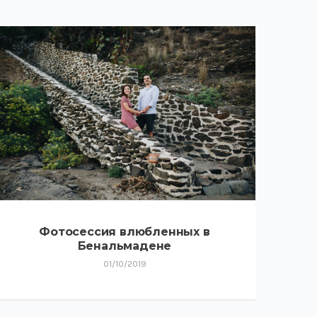
Фотосессия влюбленных в
Бенальмадене
01/10/2019