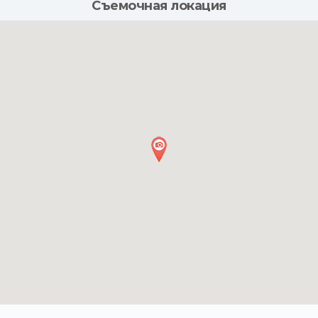
Съемочная локация