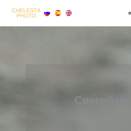
Ф
Семейна