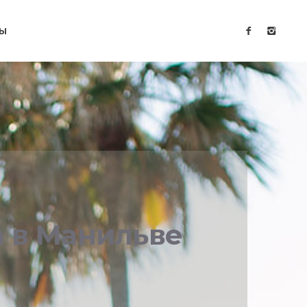
ТЫ
а в Манильве