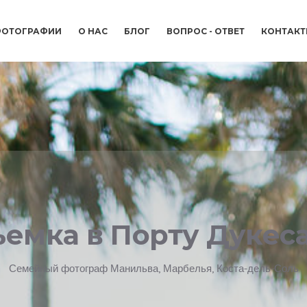
ОТОГРАФИИ
О НАС
БЛОГ
ВОПРОС - ОТВЕТ
КОНТАК
емка в Порту Дукес
Семейный фотограф Манильва, Марбелья, Коста-дель-Соль